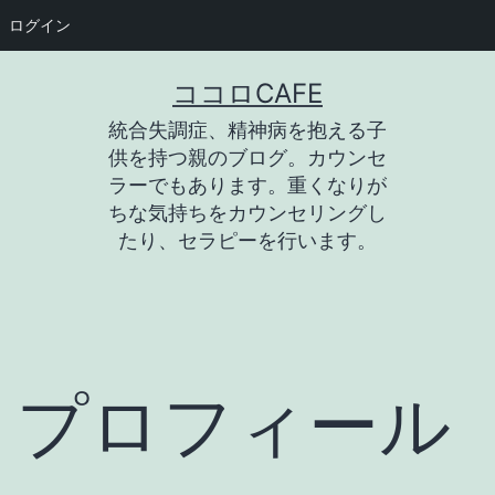
ログイン
コ
ココロCAFE
ン
統合失調症、精神病を抱える子
テ
供を持つ親のブログ。カウンセ
ン
ラーでもあります。重くなりが
ちな気持ちをカウンセリングし
ツ
たり、セラピーを行います。
へ
ス
キ
ッ
プロフィール
プ