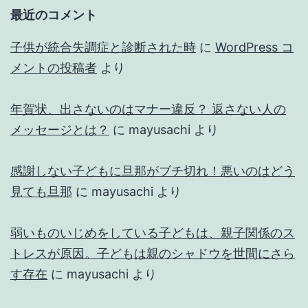
最近のコメント
子供が統合失調症と診断された時
に
WordPress コ
メントの投稿者
より
年賀状、出さないのはマナー違反？ 返さない人の
メッセージとは？
に
mayusachi
より
感謝しない子どもに旦那がブチ切れ！悪いのはどう
見ても旦那
に
mayusachi
より
弱いものいじめをしている子どもは、親子関係のス
トレスが原因。子どもは親のシャドウを世間にさら
す存在
に
mayusachi
より