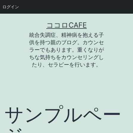
ログイン
コ
ココロCAFE
ン
統合失調症、精神病を抱える子
テ
供を持つ親のブログ。カウンセ
ン
ラーでもあります。重くなりが
ちな気持ちをカウンセリングし
ツ
たり、セラピーを行います。
へ
ス
キ
ッ
サンプルペー
プ