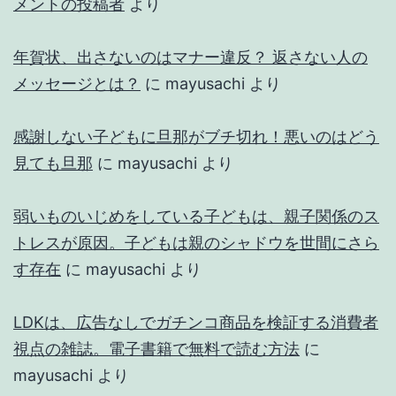
メントの投稿者
より
年賀状、出さないのはマナー違反？ 返さない人の
メッセージとは？
に
mayusachi
より
感謝しない子どもに旦那がブチ切れ！悪いのはどう
見ても旦那
に
mayusachi
より
弱いものいじめをしている子どもは、親子関係のス
トレスが原因。子どもは親のシャドウを世間にさら
す存在
に
mayusachi
より
LDKは、広告なしでガチンコ商品を検証する消費者
視点の雑誌。電子書籍で無料で読む方法
に
mayusachi
より