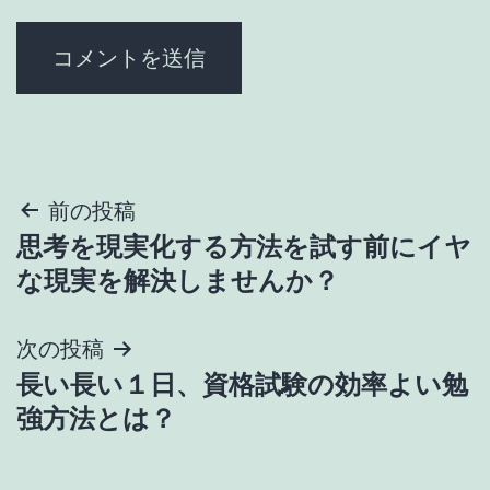
投
前の投稿
思考を現実化する方法を試す前にイヤ
稿
な現実を解決しませんか？
ナ
次の投稿
ビ
長い長い１日、資格試験の効率よい勉
ゲ
強方法とは？
ー