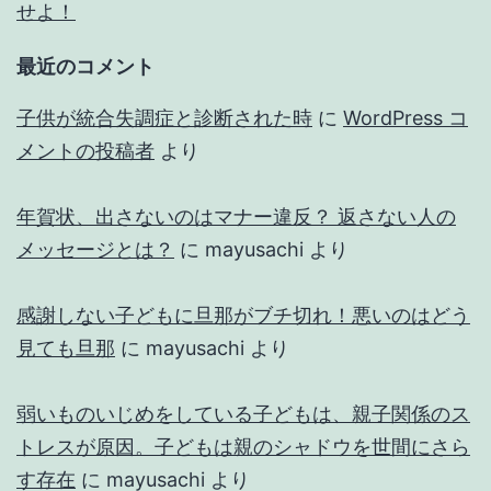
せよ！
最近のコメント
子供が統合失調症と診断された時
に
WordPress コ
メントの投稿者
より
年賀状、出さないのはマナー違反？ 返さない人の
メッセージとは？
に
mayusachi
より
感謝しない子どもに旦那がブチ切れ！悪いのはどう
見ても旦那
に
mayusachi
より
弱いものいじめをしている子どもは、親子関係のス
トレスが原因。子どもは親のシャドウを世間にさら
す存在
に
mayusachi
より