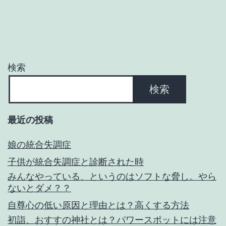
シ
ョ
ン
検索
検索
最近の投稿
娘の統合失調症
子供が統合失調症と診断された時
みんなやっている、というのはソフトな脅し。やら
ないとダメ？？
自尊心の低い原因と理由とは？高くする方法
初詣、おすすの神社とは？パワースポットには注意