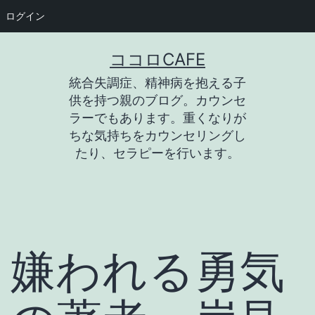
ログイン
コ
ココロCAFE
ン
統合失調症、精神病を抱える子
テ
供を持つ親のブログ。カウンセ
ン
ラーでもあります。重くなりが
ちな気持ちをカウンセリングし
ツ
たり、セラピーを行います。
へ
ス
キ
ッ
嫌われる勇気
プ