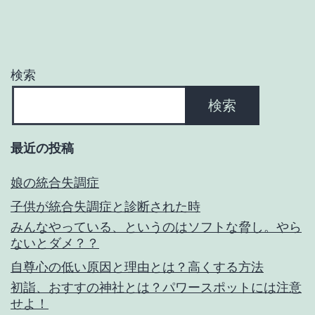
ョ
ン
検索
検索
最近の投稿
娘の統合失調症
子供が統合失調症と診断された時
みんなやっている、というのはソフトな脅し。やら
ないとダメ？？
自尊心の低い原因と理由とは？高くする方法
初詣、おすすの神社とは？パワースポットには注意
せよ！