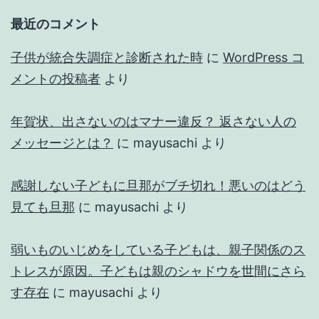
最近のコメント
子供が統合失調症と診断された時
に
WordPress コ
メントの投稿者
より
年賀状、出さないのはマナー違反？ 返さない人の
メッセージとは？
に
mayusachi
より
感謝しない子どもに旦那がブチ切れ！悪いのはどう
見ても旦那
に
mayusachi
より
弱いものいじめをしている子どもは、親子関係のス
トレスが原因。子どもは親のシャドウを世間にさら
す存在
に
mayusachi
より