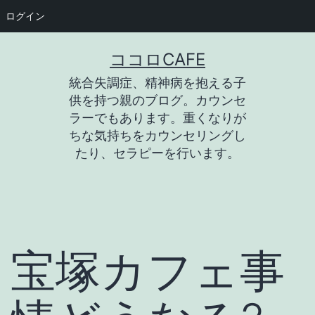
ログイン
コ
ココロCAFE
ン
統合失調症、精神病を抱える子
テ
供を持つ親のブログ。カウンセ
ン
ラーでもあります。重くなりが
ちな気持ちをカウンセリングし
ツ
たり、セラピーを行います。
へ
ス
キ
ッ
宝塚カフェ事
プ