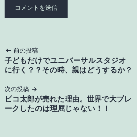
投
前の投稿
子どもだけでユニバーサルスタジオ
稿
に行く？？その時、親はどうするか？
ナ
次の投稿
ビ
ピコ太郎が売れた理由。世界で大ブレ
ゲ
ークしたのは理屈じゃない！！
ー
シ